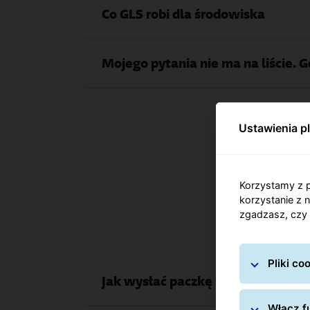
Co GLS robi dla środowiska
Mojego pytania nie ma na liście. 
Ustawienia p
Oka
Korzystamy z p
korzystanie z 
zgadzasz, czy 
Pliki c
Jak wysłać paczkę w GLS?
Włącz fu