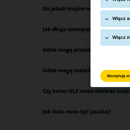
Do jakich krajów mogę wysłać pac
Włącz an
Jak długo zazwyczaj trwa dostaw
Włącz m
Gdzie mogę przekazać paczki?
Gdzie mogę znaleźć najbliższy pun
Akceptuję w
Czy kurier GLS może odebrać moje
Jak duża może być paczka?