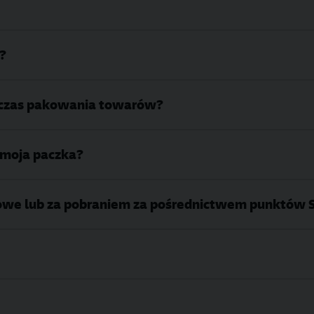
?
dczas pakowania towarów?
ę moja paczka?
owe lub za pobraniem za pośrednictwem punktów 