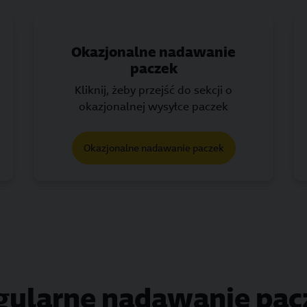
Okazjonalne nadawanie
paczek
Kliknij, żeby przejść do sekcji o
okazjonalnej wysyłce paczek
Okazjonalne nadawanie paczek
gularne nadawanie pac