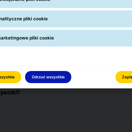
zki z punktów Szybka Paczki GLS?
alityczne pliki cookie
a?
arketingowe pliki cookie
kt Szybkiej Paczki?
szystkie
Odrzuć wszystkie
Zapis
 paczki?