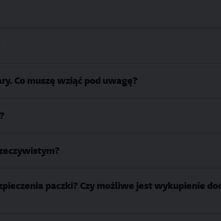
?
ary. Co muszę wziąć pod uwagę?
?
 rzeczywistym?
zpieczenia paczki? Czy możliwe jest wykupienie d