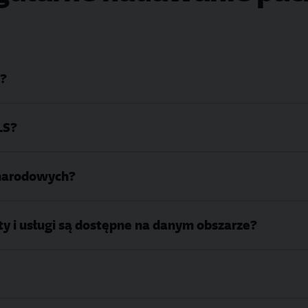
i?
LS?
ynarodowych?
ty i usługi są dostępne na danym obszarze?