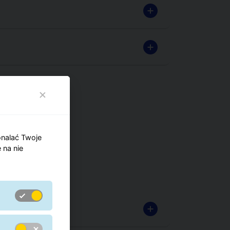
czek
onalać Twoje
 na nie