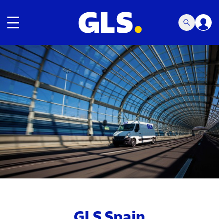
Navegación de palanca
Carousel with slides shown at a time. Use the Previous and
GLS Spain